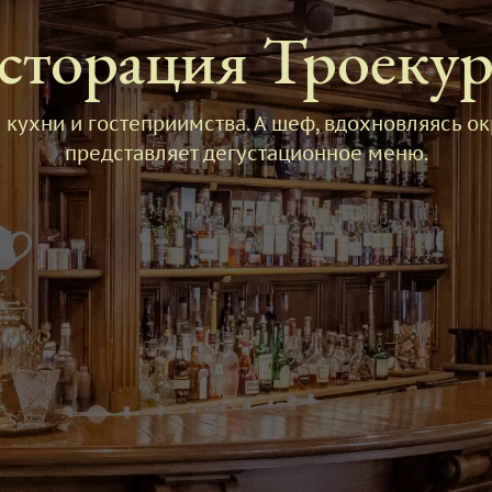
сторация Троеку
ой кухни и гостеприимства. А шеф, вдохновляясь
представляет дегустационное меню.