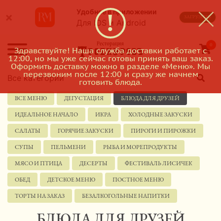
Удобнее в приложении
×
ЗАГРУЗИТЬ
Для IOS и Android
0
Здравствуйте! Наша служба доставки работает с
12:00, но мы уже сейчас готовы принять ваш заказ.
Оформить доставку можно в разделе «Меню». Мы
перезвоним после 12:00 и сразу же начнем
Все категории
готовить блюда.
ВСЕ МЕНЮ
ДЕГУСТАЦИЯ
БЛЮДА ДЛЯ ДРУЗЕЙ
ИДЕАЛЬНОЕ НАЧАЛО
ИКРА
ХОЛОДНЫЕ ЗАКУСКИ
САЛАТЫ
ГОРЯЧИЕ ЗАКУСКИ
ПИРОГИ И ПИРОЖКИ
СУПЫ
ПЕЛЬМЕНИ
РЫБА И МОРЕПРОДУКТЫ
МЯСО И ПТИЦА
ДЕСЕРТЫ
ФЕСТИВАЛЬ ЛИСИЧЕК
ОБЕД
ДЕТСКОЕ МЕНЮ
ПОСТНОЕ МЕНЮ
ТОРТЫ НА ЗАКАЗ
БЕЗАЛКОГОЛЬНЫЕ НАПИТКИ
БЛЮДА ДЛЯ ДРУЗЕЙ