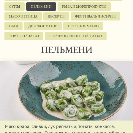
СУПЫ
ПЕЛЬМЕНИ
РЫБА И МОРЕПРОДУКТЫ
МЯСО И ПТИЦА
ДЕСЕРТЫ
ФЕСТИВАЛЬ ЛИСИЧЕК
ОБЕД
ДЕТСКОЕ МЕНЮ
ПОСТНОЕ МЕНЮ
ТОРТЫ НА ЗАКАЗ
БЕЗАЛКОГОЛЬНЫЕ НАПИТКИ
ПЕЛЬМЕНИ
Мясо краба, сливки, лук репчатый, томаты конкассе,
корень сельдерея. Сервируется соусом из топинамбура и