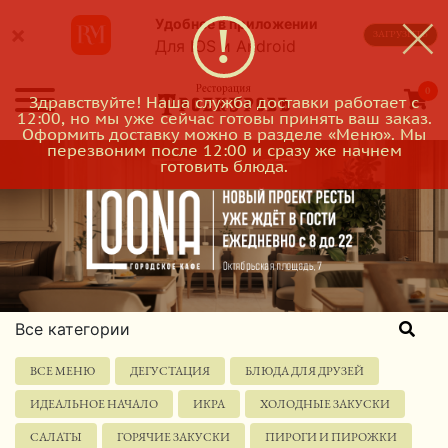
Удобнее в приложении
×
ЗАГРУЗИТЬ
Для IOS и Android
0
Здравствуйте! Наша служба доставки работает с
12:00, но мы уже сейчас готовы принять ваш заказ.
Оформить доставку можно в разделе «Меню». Мы
перезвоним после 12:00 и сразу же начнем
готовить блюда.
Все категории
ВСЕ МЕНЮ
ДЕГУСТАЦИЯ
БЛЮДА ДЛЯ ДРУЗЕЙ
ИДЕАЛЬНОЕ НАЧАЛО
ИКРА
ХОЛОДНЫЕ ЗАКУСКИ
САЛАТЫ
ГОРЯЧИЕ ЗАКУСКИ
ПИРОГИ И ПИРОЖКИ